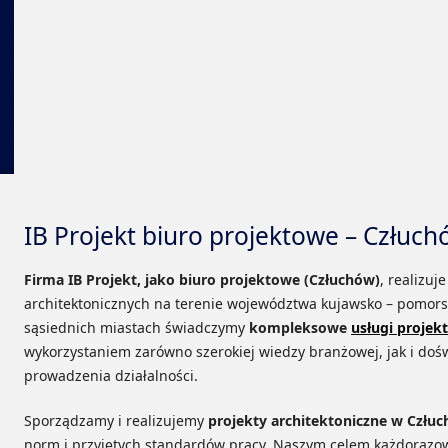
IB Projekt biuro projektowe – Człuc
Firma IB Projekt, jako biuro projektowe (Człuchów)
, realizu
architektonicznych na terenie województwa kujawsko – pomorsk
sąsiednich miastach świadczymy
kompleksowe
usługi projek
wykorzystaniem zarówno szerokiej wiedzy branżowej, jak i doś
prowadzenia działalności.
Sporządzamy i realizujemy
projekty architektoniczne w Człu
norm i przyjętych standardów pracy. Naszym celem każdorazow