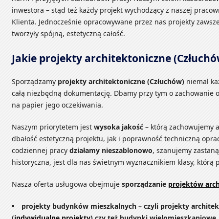
inwestora – stąd też każdy projekt wychodzący z naszej praco
Klienta. Jednocześnie opracowywane przez nas projekty zawsze
tworzyły spójną, estetyczną całość.
Jakie projekty architektoniczne (Człuch
Sporządzamy
projekty architektoniczne (Człuchów)
niemal ka
całą niezbędną dokumentację. Dbamy przy tym o zachowanie or
na papier jego oczekiwania.
Naszym priorytetem jest
wysoka jakość
– którą zachowujemy a
dbałość estetyczną projektu, jak i poprawność techniczną opr
codziennej pracy
działamy nieszablonowo
, szanujemy zastaną
historyczna, jest dla nas świetnym wyznacznikiem klasy, którą
Nasza oferta usługowa obejmuje
sporządzanie
projektów arch
projekty budynków mieszkalnych – czyli projekty archite
(
indywidualne projekty
) czy też budynki wielomieszkaniowe,