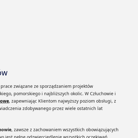
hów
je prace związane ze sporządzaniem projektów
iego, pomorskiego i najbliższych okolic. W Człuchowie i
towe
, zapewniając Klientom najwyższy poziom obsługi, z
wiadczenia zdobywanego przez wiele ostatnich lat
chowie
, zawsze z zachowaniem wszystkich obowiązujących
o jest pełne odzwierciedlenie wszystkich oczekiwań