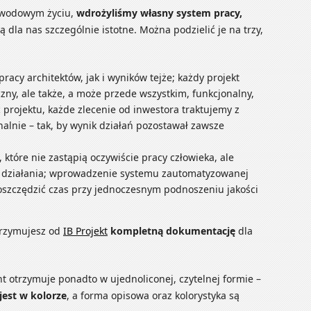
 zawodowym życiu,
wdrożyliśmy własny system pracy,
ją dla nas szczególnie istotne. Można podzielić je na trzy,
acy architektów, jak i wyników tejże; każdy projekt
ny, ale także, a może przede wszystkim, funkcjonalny,
 projektu, każde zlecenie od inwestora traktujemy z
lnie – tak, by wynik działań pozostawał zawsze
które nie zastąpią oczywiście pracy człowieka, ale
ne działania; wprowadzenie systemu zautomatyzowanej
aoszczędzić czas przy jednoczesnym podnoszeniu jakości
otrzymujesz od
IB Projekt
kompletną dokumentację
dla
 otrzymuje ponadto w ujednoliconej, czytelnej formie –
est w kolorze
, a forma opisowa oraz kolorystyka są