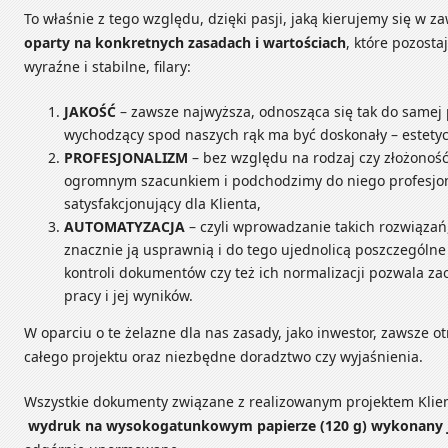
To właśnie z tego względu, dzięki pasji, jaką kierujemy się w
oparty na konkretnych zasadach i wartościach
, które pozosta
wyraźne i stabilne, filary:
JAKOŚĆ
– zawsze najwyższa, odnosząca się tak do samej pr
wychodzący spod naszych rąk ma być doskonały – estetycz
PROFESJONALIZM
– bez względu na rodzaj czy złożoność
ogromnym szacunkiem i podchodzimy do niego profesjona
satysfakcjonujący dla Klienta,
AUTOMATYZACJA
– czyli wprowadzanie takich rozwiązań, 
znacznie ją usprawnią i do tego ujednolicą poszczegól
kontroli dokumentów czy też ich normalizacji pozwala z
pracy i jej wyników.
W oparciu o te żelazne dla nas zasady, jako inwestor, zawsze 
całego projektu oraz niezbędne doradztwo czy wyjaśnienia.
Wszystkie dokumenty związane z realizowanym projektem Klient
wydruk na wysokogatunkowym papierze (120 g) wykonany j