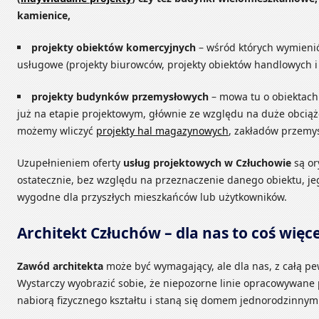
kamienice,
projekty obiektów komercyjnych
– wśród których wymieni
usługowe (projekty biurowców, projekty obiektów handlowych i
projekty budynków przemysłowych
– mowa tu o obiektach
już na etapie projektowym, głównie ze względu na duże obciąż
możemy wliczyć
projekty hal magazynowych
, zakładów przemy
Uzupełnieniem oferty
usług projektowych w Człuchowie
są or
ostatecznie, bez względu na przeznaczenie danego obiektu, j
wygodne dla przyszłych mieszkańców lub użytkowników.
Architekt Człuchów – dla nas to coś więce
Zawód architekta
może być wymagający, ale dla nas, z całą pew
Wystarczy wyobrazić sobie, że niepozorne linie opracowywane
nabiorą fizycznego kształtu i staną się domem jednorodzinny