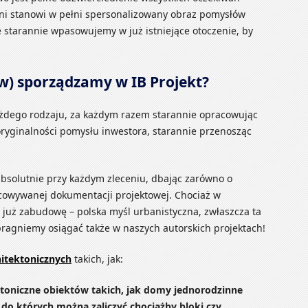
wni stanowi w pełni spersonalizowany obraz pomysłów
 starannie wpasowujemy w już istniejące otoczenie, by
ów) sporządzamy w IB Projekt?
żdego rodzaju, za każdym razem starannie opracowując
yginalności pomysłu inwestora, starannie przenosząc
bsolutnie przy każdym zleceniu, dbając zarówno o
acowywanej dokumentacji projektowej. Chociaż w
 już zabudowę – polska myśl urbanistyczna, zwłaszcza ta
 pragniemy osiągać także w naszych autorskich projektach!
itektonicznych
takich, jak:
ktoniczne obiektów takich, jak domy jednorodzinne
 do których można zaliczyć chociażby bloki czy