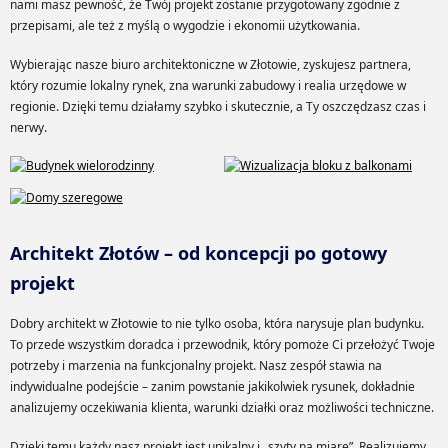
nami masz pewność, że Twój projekt zostanie przygotowany zgodnie z
przepisami, ale też z myślą o wygodzie i ekonomii użytkowania.
Wybierając nasze biuro architektoniczne w Złotowie, zyskujesz partnera,
który rozumie lokalny rynek, zna warunki zabudowy i realia urzędowe w
regionie. Dzięki temu działamy szybko i skutecznie, a Ty oszczędzasz czas i
nerwy.
Architekt Złotów – od koncepcji po gotowy
projekt
Dobry architekt w Złotowie to nie tylko osoba, która narysuje plan budynku.
To przede wszystkim doradca i przewodnik, który pomoże Ci przełożyć Twoje
potrzeby i marzenia na funkcjonalny projekt. Nasz zespół stawia na
indywidualne podejście – zanim powstanie jakikolwiek rysunek, dokładnie
analizujemy oczekiwania klienta, warunki działki oraz możliwości techniczne.
Dzięki temu każdy nasz projekt jest unikalny i „szyty na miarę”. Realizujemy