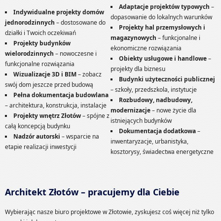
Adaptacje projektów typowych
–
Indywidualne projekty domów
dopasowanie do lokalnych warunków
jednorodzinnych
– dostosowane do
Projekty hal przemysłowych i
działki i Twoich oczekiwań
magazynowych
– funkcjonalne i
Projekty budynków
ekonomiczne rozwiązania
wielorodzinnych
– nowoczesne i
Obiekty usługowe i handlowe
–
funkcjonalne rozwiązania
projekty dla biznesu
Wizualizacje 3D i BIM
– zobacz
Budynki użyteczności publicznej
swój dom jeszcze przed budową
– szkoły, przedszkola, instytucje
Pełna dokumentacja budowlana
Rozbudowy, nadbudowy,
– architektura, konstrukcja, instalacje
modernizacje
– nowe życie dla
Projekty wnętrz Złotów
– spójne z
istniejących budynków
całą koncepcją budynku
Dokumentacja dodatkowa
–
Nadzór autorski
– wsparcie na
inwentaryzacje, urbanistyka,
etapie realizacji inwestycji
kosztorysy, świadectwa energetyczne
Architekt Złotów – pracujemy dla Ciebie
Wybierając nasze biuro projektowe w Złotowie, zyskujesz coś więcej niż tylko