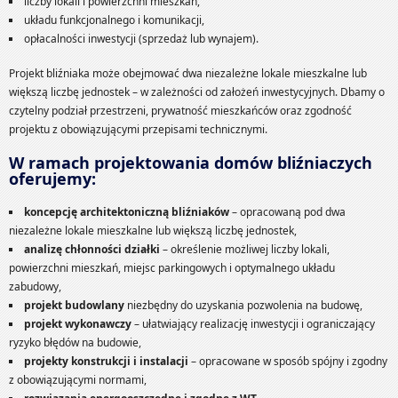
liczby lokali i powierzchni mieszkań,
układu funkcjonalnego i komunikacji,
opłacalności inwestycji (sprzedaż lub wynajem).
Projekt bliźniaka może obejmować dwa niezależne lokale mieszkalne lub
większą liczbę jednostek – w zależności od założeń inwestycyjnych. Dbamy o
czytelny podział przestrzeni, prywatność mieszkańców oraz zgodność
projektu z obowiązującymi przepisami technicznymi.
W ramach projektowania domów bliźniaczych
oferujemy:
koncepcję architektoniczną bliźniaków
– opracowaną pod dwa
niezależne lokale mieszkalne lub większą liczbę jednostek,
analizę chłonności działki
– określenie możliwej liczby lokali,
powierzchni mieszkań, miejsc parkingowych i optymalnego układu
zabudowy,
projekt budowlany
niezbędny do uzyskania pozwolenia na budowę,
projekt wykonawczy
– ułatwiający realizację inwestycji i ograniczający
ryzyko błędów na budowie,
projekty konstrukcji i instalacji
– opracowane w sposób spójny i zgodny
z obowiązującymi normami,