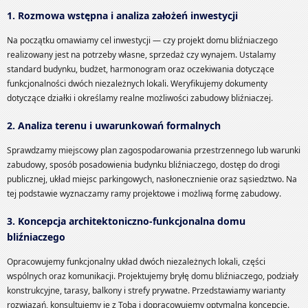
1. Rozmowa wstępna i analiza założeń inwestycji
Na początku omawiamy cel inwestycji — czy projekt domu bliźniaczego
realizowany jest na potrzeby własne, sprzedaż czy wynajem. Ustalamy
standard budynku, budżet, harmonogram oraz oczekiwania dotyczące
funkcjonalności dwóch niezależnych lokali. Weryfikujemy dokumenty
dotyczące działki i określamy realne możliwości zabudowy bliźniaczej.
2. Analiza terenu i uwarunkowań formalnych
Sprawdzamy miejscowy plan zagospodarowania przestrzennego lub warunki
zabudowy, sposób posadowienia budynku bliźniaczego, dostęp do drogi
publicznej, układ miejsc parkingowych, nasłonecznienie oraz sąsiedztwo. Na
tej podstawie wyznaczamy ramy projektowe i możliwą formę zabudowy.
3. Koncepcja architektoniczno-funkcjonalna domu
bliźniaczego
Opracowujemy funkcjonalny układ dwóch niezależnych lokali, części
wspólnych oraz komunikacji. Projektujemy bryłę domu bliźniaczego, podziały
konstrukcyjne, tarasy, balkony i strefy prywatne. Przedstawiamy warianty
rozwiązań, konsultujemy je z Tobą i dopracowujemy optymalną koncepcję.