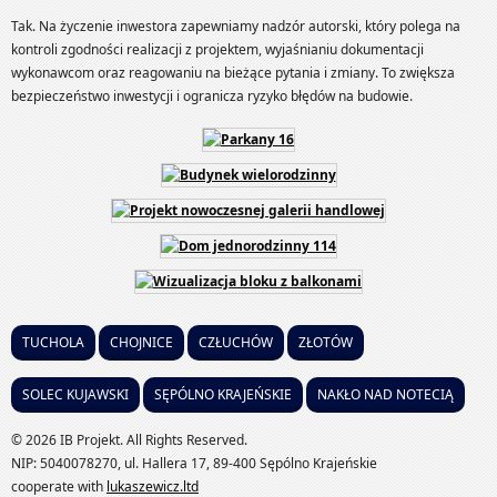
Tak. Na życzenie inwestora zapewniamy nadzór autorski, który polega na
kontroli zgodności realizacji z projektem, wyjaśnianiu dokumentacji
wykonawcom oraz reagowaniu na bieżące pytania i zmiany. To zwiększa
bezpieczeństwo inwestycji i ogranicza ryzyko błędów na budowie.
TUCHOLA
CHOJNICE
CZŁUCHÓW
ZŁOTÓW
SOLEC KUJAWSKI
SĘPÓLNO KRAJEŃSKIE
NAKŁO NAD NOTECIĄ
©
2026
IB Projekt. All Rights Reserved.
NIP: 5040078270, ul. Hallera 17, 89-400 Sępólno Krajeńskie
cooperate with
lukaszewicz.ltd