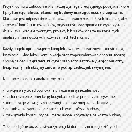
Projekt domu w zabudowie bliźniaczej wymaga precyzyjnego podejścia, które
łączy
funkcjonalność, ekonomię budowy oraz zgodność z przepisami
.
Kluczowe jest odpowiednie zaplanowanie dwóch niezależnych lokali tak, aby
zapewnić komfort mieszkańców, prywatność oraz optymalne wykorzystanie
działki. W IB-Projekt tworzymy projekty bliźniaków oparte na rzetelnych
analizach i sprawdzonych rozwiązaniach technicznych.
Każdy projekt opracowujemy kompleksowo i wielobranżowo – konstrukcja,
instalacje, układ lokali, komunikacja oraz zagospodarowanie terenu tworzą
spójną całość. Dzięki temu budynek bliźniaczy jest
trwały, ergonomiczny,
bezpieczny i atrakcyjny zarówno pod sprzedaż, jak i wynajem
.
Na etapie koncepcji analizujemy m.in.:
• funkcjonalny układ obu lokali i ich wzajemną niezależność,
• nasłonecznienie, orientację budynku i podział przestrzeni prywatnej,
• komunikację wewnętrzną i zewnętrzną oraz miejsca parkingowe,
• ograniczenia wynikające z MPZP lub warunków zabudowy,
• rozwiązania konstrukcyjne i materiałowe wpływające na koszty budowy.
Takie podejście pozwala stworzyć projekt domu bliźniaczego, który od