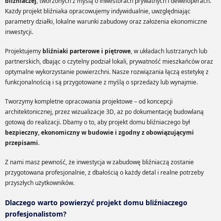
bliźniaczej
, tworzonych z myślą o inwestorach prywatnych i deweloperach.
Każdy projekt bliźniaka opracowujemy indywidualnie, uwzględniając
parametry działki, lokalne warunki zabudowy oraz założenia ekonomiczne
inwestycji.
Projektujemy
bliźniaki parterowe i piętrowe
, w układach lustrzanych lub
partnerskich, dbając o czytelny podział lokali, prywatność mieszkańców oraz
optymalne wykorzystanie powierzchni. Nasze rozwiązania łączą estetykę z
funkcjonalnością i są przygotowane z myślą o sprzedaży lub wynajmie.
Tworzymy kompletne opracowania projektowe – od koncepcji
architektonicznej, przez wizualizacje 3D, aż po dokumentację budowlaną
gotową do realizacji. Dbamy o to, aby projekt domu bliźniaczego był
bezpieczny, ekonomiczny w budowie i zgodny z obowiązującymi
przepisami
.
Z nami masz pewność, że inwestycja w zabudowę bliźniaczą zostanie
przygotowana profesjonalnie, z dbałością o każdy detal i realne potrzeby
przyszłych użytkowników.
Dlaczego warto powierzyć projekt domu bliźniaczego
profesjonalistom?