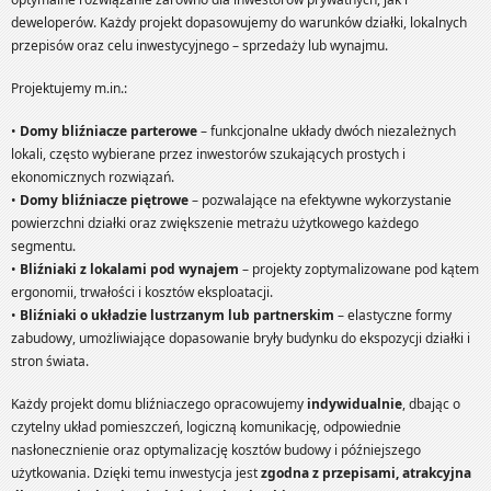
deweloperów. Każdy projekt dopasowujemy do warunków działki, lokalnych
przepisów oraz celu inwestycyjnego – sprzedaży lub wynajmu.
Projektujemy m.in.:
•
Domy bliźniacze parterowe
– funkcjonalne układy dwóch niezależnych
lokali, często wybierane przez inwestorów szukających prostych i
ekonomicznych rozwiązań.
•
Domy bliźniacze piętrowe
– pozwalające na efektywne wykorzystanie
powierzchni działki oraz zwiększenie metrażu użytkowego każdego
segmentu.
•
Bliźniaki z lokalami pod wynajem
– projekty zoptymalizowane pod kątem
ergonomii, trwałości i kosztów eksploatacji.
•
Bliźniaki o układzie lustrzanym lub partnerskim
– elastyczne formy
zabudowy, umożliwiające dopasowanie bryły budynku do ekspozycji działki i
stron świata.
Każdy projekt domu bliźniaczego opracowujemy
indywidualnie
, dbając o
czytelny układ pomieszczeń, logiczną komunikację, odpowiednie
nasłonecznienie oraz optymalizację kosztów budowy i późniejszego
użytkowania. Dzięki temu inwestycja jest
zgodna z przepisami, atrakcyjna