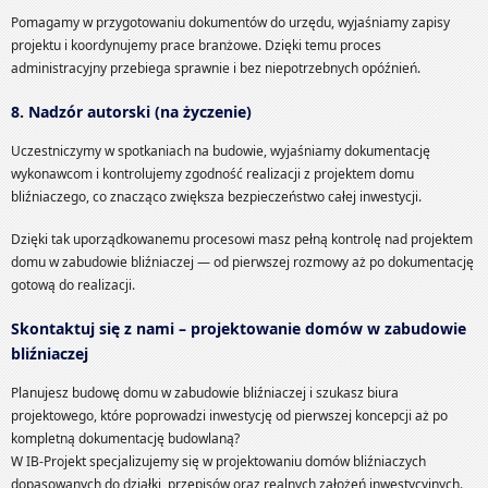
Pomagamy w przygotowaniu dokumentów do urzędu, wyjaśniamy zapisy
projektu i koordynujemy prace branżowe. Dzięki temu proces
administracyjny przebiega sprawnie i bez niepotrzebnych opóźnień.
8. Nadzór autorski (na życzenie)
Uczestniczymy w spotkaniach na budowie, wyjaśniamy dokumentację
wykonawcom i kontrolujemy zgodność realizacji z projektem domu
bliźniaczego, co znacząco zwiększa bezpieczeństwo całej inwestycji.
Dzięki tak uporządkowanemu procesowi masz pełną kontrolę nad projektem
domu w zabudowie bliźniaczej — od pierwszej rozmowy aż po dokumentację
gotową do realizacji.
Skontaktuj się z nami – projektowanie domów w zabudowie
bliźniaczej
Planujesz budowę domu w zabudowie bliźniaczej i szukasz biura
projektowego, które poprowadzi inwestycję od pierwszej koncepcji aż po
kompletną dokumentację budowlaną?
W IB-Projekt specjalizujemy się w projektowaniu domów bliźniaczych
dopasowanych do działki, przepisów oraz realnych założeń inwestycyjnych.