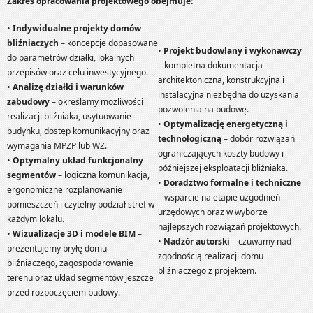
Zakres opracowania projektowego obejmuje:
•
Indywidualne projekty domów
bliźniaczych
– koncepcje dopasowane
•
Projekt budowlany i wykonawczy
do parametrów działki, lokalnych
– kompletna dokumentacja
przepisów oraz celu inwestycyjnego.
architektoniczna, konstrukcyjna i
•
Analizę działki i warunków
instalacyjna niezbędna do uzyskania
zabudowy
– określamy możliwości
pozwolenia na budowę.
realizacji bliźniaka, usytuowanie
•
Optymalizację energetyczną i
budynku, dostęp komunikacyjny oraz
technologiczną
– dobór rozwiązań
wymagania MPZP lub WZ.
ograniczających koszty budowy i
•
Optymalny układ funkcjonalny
późniejszej eksploatacji bliźniaka.
segmentów
– logiczna komunikacja,
•
Doradztwo formalne i techniczne
ergonomiczne rozplanowanie
– wsparcie na etapie uzgodnień
pomieszczeń i czytelny podział stref w
urzędowych oraz w wyborze
każdym lokalu.
najlepszych rozwiązań projektowych.
•
Wizualizacje 3D i modele BIM
–
•
Nadzór autorski
– czuwamy nad
prezentujemy bryłę domu
zgodnością realizacji domu
bliźniaczego, zagospodarowanie
bliźniaczego z projektem.
terenu oraz układ segmentów jeszcze
przed rozpoczęciem budowy.